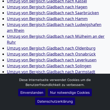
Umzug von Bergisch Gladbach nach Kassel
Umzug von Bergisch Gladbach nach Hagen
Umzug von Bergisch Gladbach nach Saarbrücken
Umzug von Bergisch Gladbach nach Hamm
Umzug von Bergisch Gladbach nach Ludwigshafen
am Rhein
Umzug von Bergisch Gladbach nach Mülheim an der
Ruhr
Umzug von Bergisch Gladbach nach Oldenburg
Umzug von Bergisch Gladbach nach Osnabrück
Umzug von Bergisch Gladbach nach Leverkusen
Umzug von Bergisch Gladbach nach Solingen
Umzug von Bergisch Gladbach nach Darmstadt
Umzug von Bergisch Gladbach nach Heidelberg
Diese Internetseite verwendet Cookies um die
Umzug von Bergisch Gladbach nach Herne
Benutzerfreundlichkeit zu verbessern.
Umzug von Bergisch Gladbach nach Neuss
Einverstanden
Nur notwendige Cookies
Datenschutzerklärung
Umzug von Bergisch Gladbach nach Regensburg
Umzug von Bergisch Gladbach nach Paderborn