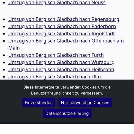
Umzug von Bergisch Gladbach nach Neuss
Umzug von Bergisch Gladbach nach Regensburg
Umzug von Bergisch Gladbach nach Paderborn
Umzug von Bergisch Gladbach nach Ingolstadt
Umzug von Bergisch Gladbach nach Offenbach am
Main
Umzug von Bergisch Gladbach nach Fürth
Umzug von Bergisch Gladbach nach Würzburg
Umzug von Bergisch Gladbach nach Heilbronn
Umzug von Bergisch Gladbach nach Ulm
Umzug von Bergisch Gladbach nach Pforzheim
Diese Internetseite verwendet Cookies um die
Umzug von Bergisch Gladbach nach Wolfsburg
Benutzerfreundlichkeit zu verbessern.
Umzug von Bergisch Gladbach nach Bottrop
Einverstanden
Nur notwendige Cookies
Umzug von Bergisch Gladbach nach Göttingen
Umzug von Bergisch Gladbach nach Reutlingen
Datenschutzerklärung
Umzug von Bergisch Gladbach nach Bremer­haven
Umzug von Bergisch Gladbach nach Koblenz