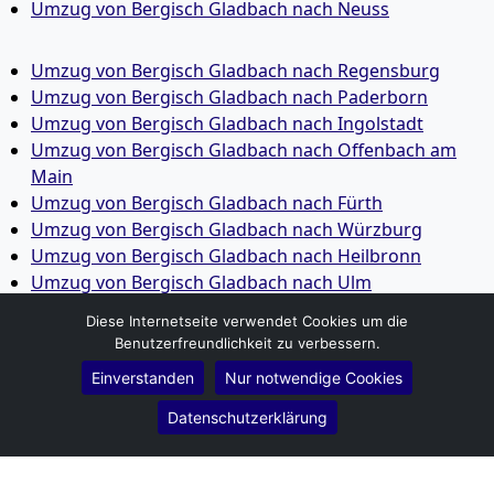
Umzug von Bergisch Gladbach nach Neuss
Umzug von Bergisch Gladbach nach Regensburg
Umzug von Bergisch Gladbach nach Paderborn
Umzug von Bergisch Gladbach nach Ingolstadt
Umzug von Bergisch Gladbach nach Offenbach am
Main
Umzug von Bergisch Gladbach nach Fürth
Umzug von Bergisch Gladbach nach Würzburg
Umzug von Bergisch Gladbach nach Heilbronn
Umzug von Bergisch Gladbach nach Ulm
Umzug von Bergisch Gladbach nach Pforzheim
Diese Internetseite verwendet Cookies um die
Umzug von Bergisch Gladbach nach Wolfsburg
Benutzerfreundlichkeit zu verbessern.
Umzug von Bergisch Gladbach nach Bottrop
Einverstanden
Nur notwendige Cookies
Umzug von Bergisch Gladbach nach Göttingen
Umzug von Bergisch Gladbach nach Reutlingen
Datenschutzerklärung
Umzug von Bergisch Gladbach nach Bremer­haven
Umzug von Bergisch Gladbach nach Koblenz