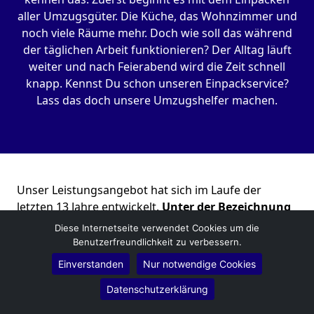
aller Umzugsgüter. Die Küche, das Wohnzimmer und
noch viele Räume mehr. Doch wie soll das während
der täglichen Arbeit funktionieren? Der Alltag läuft
weiter und nach Feierabend wird die Zeit schnell
knapp. Kennst Du schon unseren Einpackservice?
Lass das doch unsere Umzugshelfer machen.
Unser Leistungsangebot hat sich im Laufe der
letzten 13 Jahre entwickelt.
Unter der Bezeichnung
Entrümpelung
in Bergisch Gladbach verstehen wir
Diese Internetseite verwendet Cookies um die
mehr, als nur Kisten schleppen. Kennst Du schon
Benutzerfreundlichkeit zu verbessern.
unseren Full-Service? Hier übernehmen wir im
Einverstanden
Nur notwendige Cookies
Vorfeld die komplette Abwicklung für Dich.
Datenschutzerklärung
Kostenloses Angebot erhalten