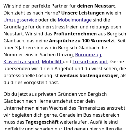
Wir sind der perfekte Partner für
deinen Neustart
.
Dich zieht es nach Herne?
Unsere Leistungen
wie ein
Umzugsservice
oder die
Möbelmontage
sind die
Grundlage für deinen stressfreien und reibungslosen
Neustart.
Wir sind das
Profiunternehmen
aus Bergisch
Gladbach, das deine
Ansprüche zu 100 % umsetzt
. Seit
über 3 Jahren sind wir in Bergisch Gladbach die
Nummer eins in Sachen Umzug,
Büroumzug
,
Klaviertransport
,
Möbellift
und
Tresortransport
.
Gerne
übersenden wir dir ein Angebot und du wirst sehen, die
professionelle Lösung ist
weitaus kostengünstiger
, als
du dir es vorgestellt hast.
Ob du jetzt aus privaten Gründen von Bergisch
Gladbach nach Herne umziehst oder dein
Unternehmen einen Wechsel des Firmensitzes anstrebt,
wir begleiten dich gerne. Gerade im Businessbereich
muss das
Tagesgeschäft
weiterlaufen, Ausfälle sind
ineffektiv und schaden nur. Und genau hier sollten die