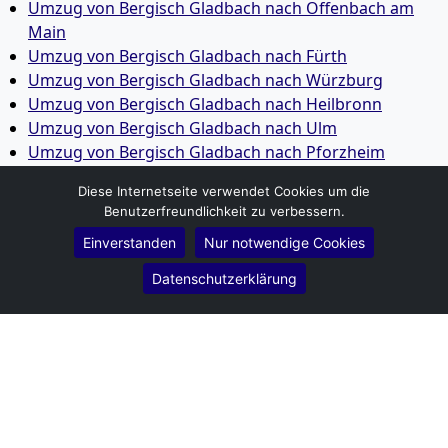
Umzug von Bergisch Gladbach nach Offenbach am
Main
Umzug von Bergisch Gladbach nach Fürth
Umzug von Bergisch Gladbach nach Würzburg
Umzug von Bergisch Gladbach nach Heilbronn
Umzug von Bergisch Gladbach nach Ulm
Umzug von Bergisch Gladbach nach Pforzheim
Umzug von Bergisch Gladbach nach Wolfsburg
Diese Internetseite verwendet Cookies um die
Umzug von Bergisch Gladbach nach Bottrop
Benutzerfreundlichkeit zu verbessern.
Umzug von Bergisch Gladbach nach Göttingen
Einverstanden
Nur notwendige Cookies
Umzug von Bergisch Gladbach nach Reutlingen
Umzug von Bergisch Gladbach nach Bremer­haven
Datenschutzerklärung
Umzug von Bergisch Gladbach nach Koblenz
Umzug von Bergisch Gladbach nach Erlangen
Umzug von Bergisch Gladbach nach Bergisch
Gladbach
Umzug von Bergisch Gladbach nach Remscheid
Umzug von Bergisch Gladbach nach Jena
Umzug von Bergisch Gladbach nach Recklinghausen